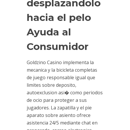
desplazandolo
hacia el pelo
Ayuda al
Consumidor
Goldzino Casino implementa la
mecanica y la bicicleta completas
de juego responsable igual que
limites sobre deposito,
autoexclusion asi� como periodos
de ocio para proteger a sus
jugadores. La zapatilla y el pie
aparato sobre asiento ofrece
asistencia 24/5 mediante chat en