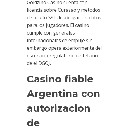
Goldzino Casino cuenta con
licencia sobre Curazao y metodos
de oculto SSL de abrigar los datos
para los jugadores. El casino
cumple con generales
internacionales de empuje sin
embargo opera exteriormente del
escenario regulatorio castellano
de el DGOJ.
Casino fiable
Argentina con
autorizacion
de