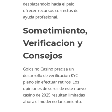
desplazandolo hacia el pelo
ofrecer recursos correctos de
ayuda profesional.
Sometimiento,
Verificacion y
Consejos
Goldzino Casino precisa un
desarrollo de verificacion KYC
pleno sin efectuar retiros. Los
opiniones de seres de este nuevo
casino de 2025 resultan limitadas
ahora el moderno lanzamiento.