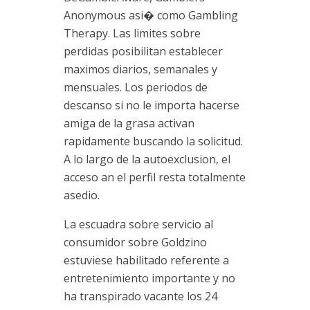
Anonymous asi� como Gambling
Therapy. Las limites sobre
perdidas posibilitan establecer
maximos diarios, semanales y
mensuales. Los periodos de
descanso si no le importa hacerse
amiga de la grasa activan
rapidamente buscando la solicitud.
A lo largo de la autoexclusion, el
acceso an el perfil resta totalmente
asedio.
La escuadra sobre servicio al
consumidor sobre Goldzino
estuviese habilitado referente a
entretenimiento importante y no
ha transpirado vacante los 24