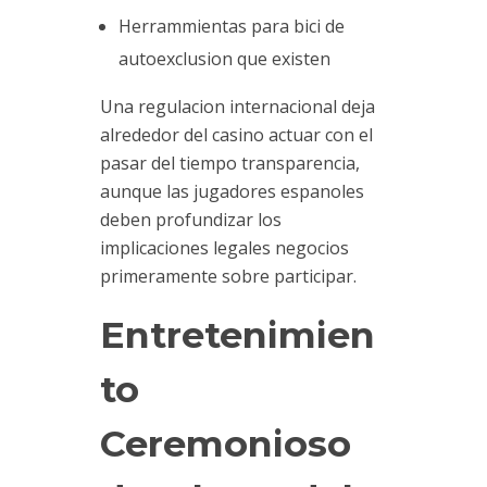
Herrammientas para bici de
autoexclusion que existen
Una regulacion internacional deja
alrededor del casino actuar con el
pasar del tiempo transparencia,
aunque las jugadores espanoles
deben profundizar los
implicaciones legales negocios
primeramente sobre participar.
Entretenimien
to
Ceremonioso