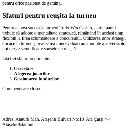
pentru orice pasionat de gaming.
Sfaturi pentru reușita la turneu
Pentru a avea succes la turneul TurboWin Casino, participanții
trebuie să adopte o mentalitate strategică, rămânând în același timp
flexibili la firea schimbătoare a concursului. Utilizarea unor strategii
eficace în turneu și realizarea unei evaluări amănunțite a adversarilor
pot crește semnificativ șansele de reușită.
Iată trei sfaturi importante:
Cercetare
Alegerea jocurilor
Gestionarea fondurilor
Comments are closed.
Adres: Atatürk Mah. Ataşehir Bulvarı No:18 Ata Çarşı 4-4
Ataşehir/İstanbul