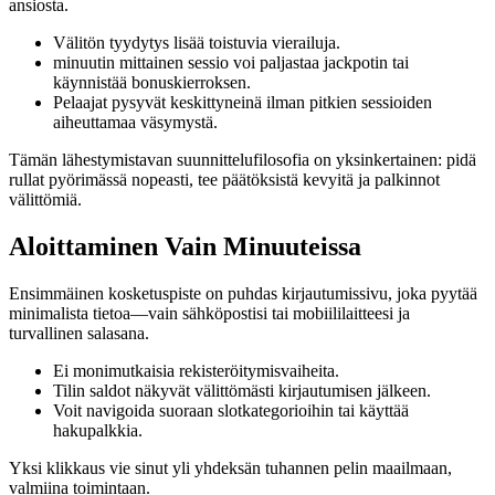
ansiosta.
Välitön tyydytys lisää toistuvia vierailuja.
minuutin mittainen sessio voi paljastaa jackpotin tai
käynnistää bonuskierroksen.
Pelaajat pysyvät keskittyneinä ilman pitkien sessioiden
aiheuttamaa väsymystä.
Tämän lähestymistavan suunnittelufilosofia on yksinkertainen: pidä
rullat pyörimässä nopeasti, tee päätöksistä kevyitä ja palkinnot
välittömiä.
Aloittaminen Vain Minuuteissa
Ensimmäinen kosketuspiste on puhdas kirjautumissivu, joka pyytää
minimalista tietoa—vain sähköpostisi tai mobiililaitteesi ja
turvallinen salasana.
Ei monimutkaisia rekisteröitymisvaiheita.
Tilin saldot näkyvät välittömästi kirjautumisen jälkeen.
Voit navigoida suoraan slotkategorioihin tai käyttää
hakupalkkia.
Yksi klikkaus vie sinut yli yhdeksän tuhannen pelin maailmaan,
valmiina toimintaan.