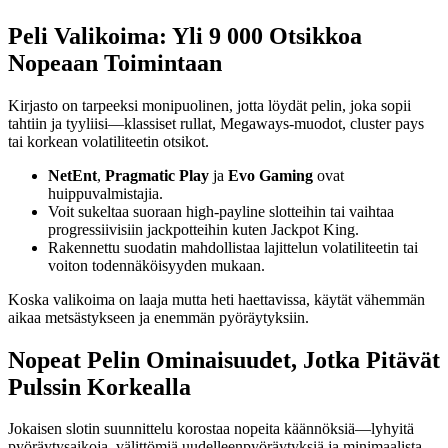
Peli Valikoima: Yli 9 000 Otsikkoa
Nopeaan Toimintaan
Kirjasto on tarpeeksi monipuolinen, jotta löydät pelin, joka sopii
tahtiin ja tyyliisi—klassiset rullat, Megaways-muodot, cluster pays
tai korkean volatiliteetin otsikot.
NetEnt
,
Pragmatic Play
ja
Evo Gaming
ovat
huippuvalmistajia.
Voit sukeltaa suoraan high‑payline slotteihin tai vaihtaa
progressiivisiin jackpotteihin kuten Jackpot King.
Rakennettu suodatin mahdollistaa lajittelun volatiliteetin tai
voiton todennäköisyyden mukaan.
Koska valikoima on laaja mutta heti haettavissa, käytät vähemmän
aikaa metsästykseen ja enemmän pyöräytyksiin.
Nopeat Pelin Ominaisuudet, Jotka Pitävät
Pulssin Korkealla
Jokaisen slotin suunnittelu korostaa nopeita käännöksiä—lyhyitä
pyöräytysaikoja, välittömiä uudelleenpyöräytyksiä ja minimaalista