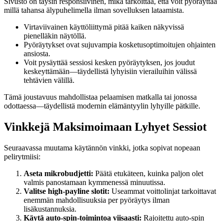
Sivusto on täysin responsiivinen, mikä tarkoittaa, että voit pyöräyttää
millä tahansa älypuhelimella ilman sovelluksen lataamista.
Virtaviivainen käyttöliittymä pitää kaiken näkyvissä
pienelläkin näytöllä.
Pyöräytykset ovat sujuvampia kosketusoptimoitujen ohjainten
ansiosta.
Voit pysäyttää sessiosi kesken pyöräytyksen, jos joudut
keskeyttämään—täydellistä lyhyisiin vierailuihin välissä
tehtävien välillä.
Tämä joustavuus mahdollistaa pelaamisen matkalla tai jonossa
odottaessa—täydellistä modernin elämäntyylin lyhyille pätkille.
Vinkkejä Maksimoimaan Lyhyet Sessiot
Seuraavassa muutama käytännön vinkki, jotka sopivat nopeaan
pelirytmiisi:
Aseta mikrobudjetti:
Päätä etukäteen, kuinka paljon olet
valmis panostamaan kymmenessä minuutissa.
Valitse high‑payline slotit:
Useammat voittolinjat tarkoittavat
enemmän mahdollisuuksia per pyöräytys ilman
lisäkustannuksia.
Käytä auto‑spin‑toimintoa viisaasti:
Rajoitettu auto‑spin