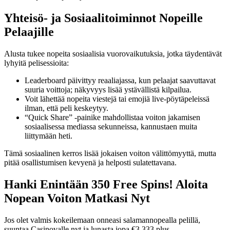
Yhteisö- ja Sosiaalitoiminnot Nopeille
Pelaajille
Alusta tukee nopeita sosiaalisia vuorovaikutuksia, jotka täydentävät
lyhyitä pelisessioita:
Leaderboard päivittyy reaaliajassa, kun pelaajat saavuttavat
suuria voittoja; näkyvyys lisää ystävällistä kilpailua.
Voit lähettää nopeita viestejä tai emojiä live-pöytäpeleissä
ilman, että peli keskeytyy.
“Quick Share” -painike mahdollistaa voiton jakamisen
sosiaalisessa mediassa sekunneissa, kannustaen muita
liittymään heti.
Tämä sosiaalinen kerros lisää jokaisen voiton välittömyyttä, mutta
pitää osallistumisen kevyenä ja helposti sulatettavana.
Hanki Enintään 350 Free Spins! Aloita
Nopean Voiton Matkasi Nyt
Jos olet valmis kokeilemaan onneasi salamannopealla pelillä,
suuntaa Casinovalle nyt ja lunasta jopa €3 333 plus