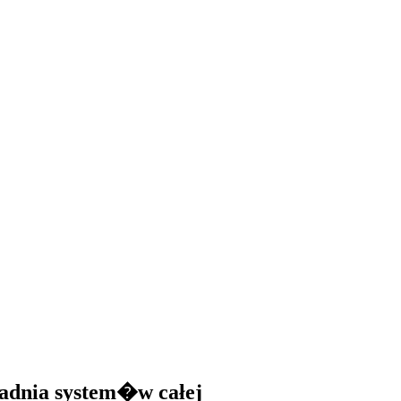
�adnia system�w całej