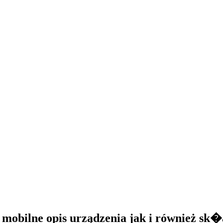
mobilne opis urządzenia jak i również sk