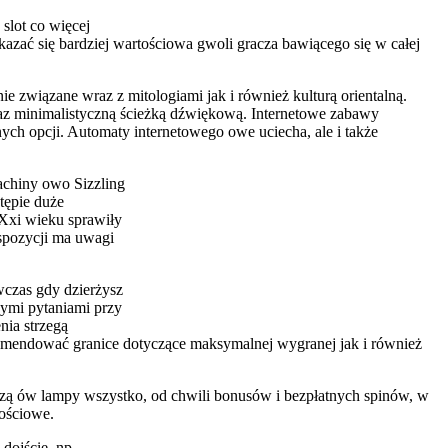
slot co więcej
zać się bardziej wartościowa gwoli gracza bawiącego się w całej
 związane wraz z mitologiami jak i również kulturą orientalną.
raz minimalistyczną ścieżką dźwiękową. Internetowe zabawy
ch opcji. Automaty internetowego owe uciecha, ale i także
achiny owo Sizzling
tępie duże
 Xxi wieku sprawiły
yspozycji ma uwagi
czas gdy dzierżysz
nymi pytaniami przy
nia strzegą
omendować granice dotyczące maksymalnej wygranej jak i również
zczą ów lampy wszystko, od chwili bonusów i bezpłatnych spinów, w
nościowe.
dojście, np.