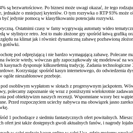
4% są bezwartościowe. Po biznesi może uwagi okazać, że tego rodzaju 
 jednakże o mniejszej kryteriów. O tym rozrywka o RTP 93% może oka
n być jedynie pomocą w klasyfikowaniu potencjału rozrywki.
toryczną. Ostatnimi czasy w famy wygrywają automaty wideo tematycznie
stylistyce retro. Jest to mało złożone gry spośród łatwą grafiką o
ględu na klimat jak i również dynamiczną zabawę pozbawioną złożony
h gotówki.
 ochotę pod odprężającą i nie bardzo wymagającą zabawę. Polecane m
 na świecie wtedy, wówczas gdy zapoczątkowały się modelować na ws
 kasynach dysponuje kilkusetletnią tradycję. Zadania technologiczne
azardowe. Korzystając spośród kasyn internetowego, do odwiedzenia d
w ogóle nieszablonowe przeboje.
, pod osobliwym wypłatom w slotach z progresywnym jackpotem. Wów
bawy, polecamy zapoznanie się wraz z poniższymi wielokrotnie zadawa
ania pod obiektywizm naszych recenzji. Wspomniane wzory bez wątpie
rane. Przed rozpoczęciem uciechy nabywca ma obowiązek jasno zarek
ywkę.
ośród 1 pochodzące z siedmiu fantastycznych ofert powitalnych. Mies
h ofert jest także dostępnych gwoli aktualnych fanów, i nagrody lojal
ch w całej rodzaje kasyn online w całej Usa, gdzie możemy uzyskać 