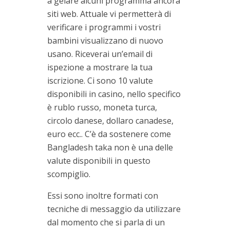
a gelare alcuni programma ancora
siti web. Attuale vi permetterà di
verificare i programmi i vostri
bambini visualizzano di nuovo
usano. Riceverai un’email di
ispezione a mostrare la tua
iscrizione. Ci sono 10 valute
disponibili in casino, nello specifico
è rublo russo, moneta turca,
circolo danese, dollaro canadese,
euro ecc.. C’è da sostenere come
Bangladesh taka non è una delle
valute disponibili in questo
scompiglio.
Essi sono inoltre formati con
tecniche di messaggio da utilizzare
dal momento che si parla di un