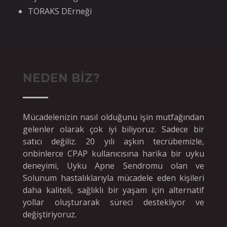
TORAKS DErneği
NEDEN BİZ?
Mücadelenizin nasıl olduğunu işin mutfağından
gelenler olarak çok iyi biliyoruz. Sadece bir
satıcı değiliz. 20 yılı aşkın tecrübemizle,
onbinlerce CPAP kullanıcısına harika bir uyku
deneyimi, Uyku Apne Sendromu olan ve
Solunum hastalıklarıyla mücadele eden kişileri
daha kaliteli, sağlıklı bir yaşam için alternatif
yollar oluşturarak süreci destekliyor ve
değiştiriyoruz.