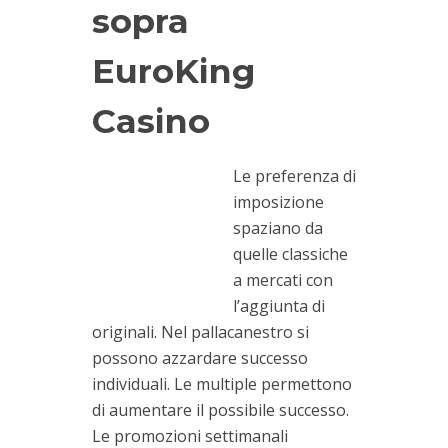
sopra
EuroKing
Casino
Le preferenza di
imposizione
spaziano da
quelle classiche
a mercati con
l’aggiunta di
originali. Nel pallacanestro si
possono azzardare successo
individuali. Le multiple permettono
di aumentare il possibile successo.
Le promozioni settimanali