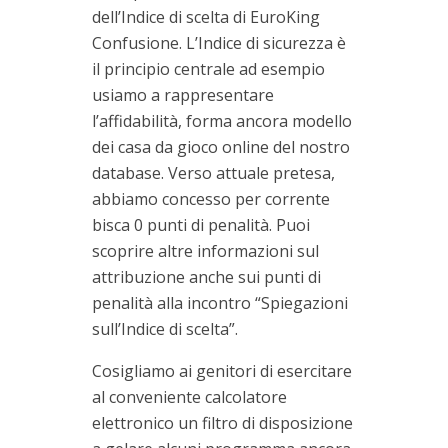
dell’Indice di scelta di EuroKing
Confusione. L’Indice di sicurezza è
il principio centrale ad esempio
usiamo a rappresentare
l’affidabilità, forma ancora modello
dei casa da gioco online del nostro
database. Verso attuale pretesa,
abbiamo concesso per corrente
bisca 0 punti di penalità. Puoi
scoprire altre informazioni sul
attribuzione anche sui punti di
penalità alla incontro “Spiegazioni
sull’Indice di scelta”.
Cosigliamo ai genitori di esercitare
al conveniente calcolatore
elettronico un filtro di disposizione