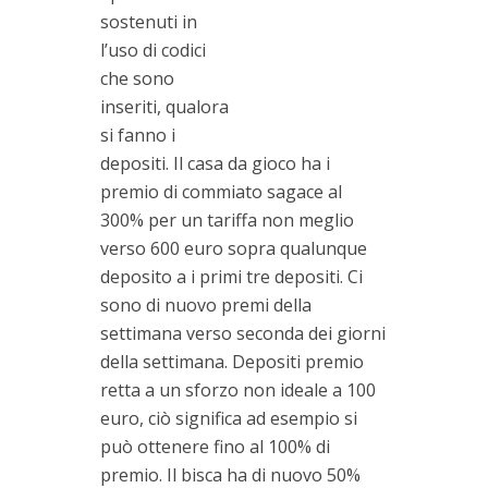
sostenuti in
l’uso di codici
che sono
inseriti, qualora
si fanno i
depositi. Il casa da gioco ha i
premio di commiato sagace al
300% per un tariffa non meglio
verso 600 euro sopra qualunque
deposito a i primi tre depositi. Ci
sono di nuovo premi della
settimana verso seconda dei giorni
della settimana. Depositi premio
retta a un sforzo non ideale a 100
euro, ciò significa ad esempio si
può ottenere fino al 100% di
premio. Il bisca ha di nuovo 50%