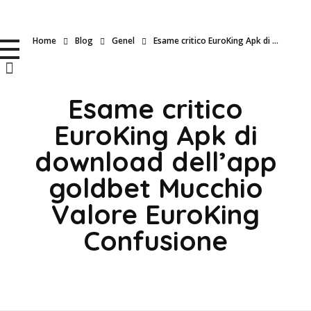
BioMedTR
Home
Blog
Genel
Esame critico EuroKing Apk di ...
Uyku ve Solunum Cihazları
Esame critico
EuroKing Apk di
download dell’app
goldbet Mucchio
Valore EuroKing
Confusione