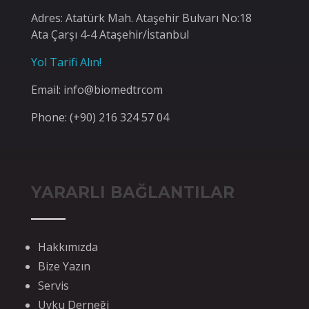
Adres: Atatürk Mah. Ataşehir Bulvarı No:18
Ata Çarşı 4-4 Ataşehir/İstanbul
Yol Tarifi Alın!
Email: info@biomedtrcom
Phone: (+90) 216 324 57 04
YARARLI BAĞLANTILAR
Hakkımızda
Bize Yazın
Servis
Uyku Derneği