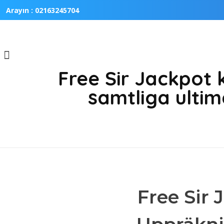
Arayın :
02163245704
BioMedTR
Uyku ve Solunum Cihazları
Free Sir Jackpot 
samtliga ultim
Free Sir