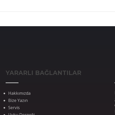
YARARLI BAĞLANTILAR
Hakkımızda
Bize Yazın
Servis
Uyku Derneği