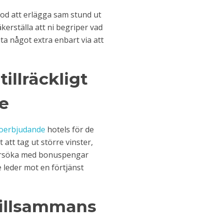
tod att erlägga sam stund ut
säkerställa att ni begriper vad
uta något extra enbart via att
illräckligt
e
noerbjudande
hotels för de
 att tag ut större vinster,
 försöka med bonuspengar
te leder mot en förtjänst
tillsammans