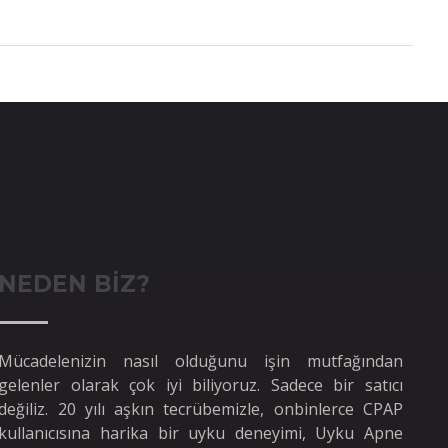
NEDEN BİZ?
Mücadelenizin nasıl olduğunu işin mutfağından
gelenler olarak çok iyi biliyoruz. Sadece bir satıcı
değiliz. 20 yılı aşkın tecrübemizle, onbinlerce CPAP
kullanıcısına harika bir uyku deneyimi, Uyku Apne