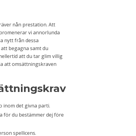
kräver nån prestation. Att
Vi promenerar vi annorlunda
ga nytt från dessa
er att begagna samt du
ertid att du tar glim villig
odla att omsättningskraven
ättningskrav
mo inom det givna parti.
na för du bestämmer dej före
rson spellicens.