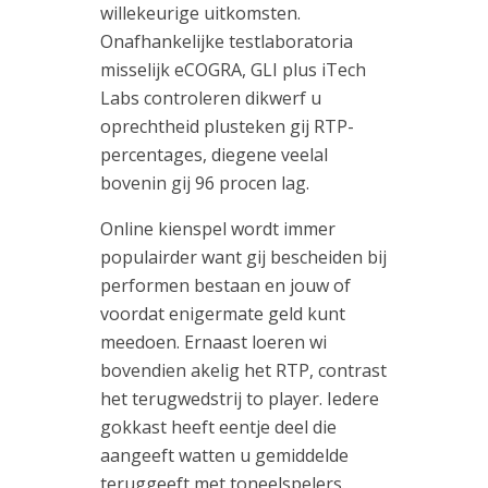
willekeurige uitkomsten.
Onafhankelijke testlaboratoria
misselijk eCOGRA, GLI plus iTech
Labs controleren dikwerf u
oprechtheid plusteken gij RTP-
percentages, diegene veelal
bovenin gij 96 procen lag.
Online kienspel wordt immer
populairder want gij bescheiden bij
performen bestaan en jouw of
voordat enigermate geld kunt
meedoen. Ernaast loeren wi
bovendien akelig het RTP, contrast
het terugwedstrij to player. Iedere
gokkast heeft eentje deel die
aangeeft watten u gemiddelde
teruggeeft met toneelspelers.