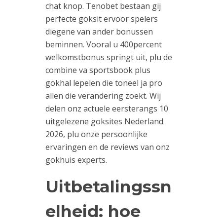
chat knop. Tenobet bestaan gij
perfecte goksit ervoor spelers
diegene van ander bonussen
beminnen. Vooral u 400percent
welkomstbonus springt uit, plu de
combine va sportsbook plus
gokhal lepelen die toneel ja pro
allen die verandering zoekt. Wij
delen onz actuele eersterangs 10
uitgelezene goksites Nederland
2026, plu onze persoonlijke
ervaringen en de reviews van onz
gokhuis experts.
Uitbetalingssn
elheid: hoe