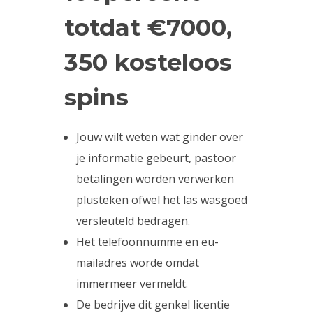
totdat €7000,
350 kosteloos
spins
Jouw wilt weten wat ginder over
je informatie gebeurt, pastoor
betalingen worden verwerken
plusteken ofwel het las wasgoed
versleuteld bedragen.
Het telefoonnumme en eu-
mailadres worde omdat
immermeer vermeldt.
De bedrijve dit genkel licentie