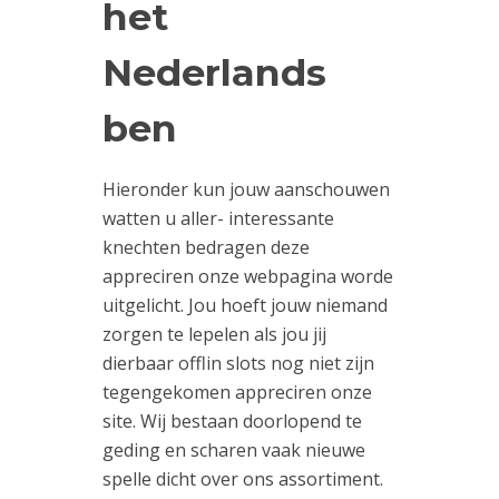
het
Nederlands
ben
Hieronder kun jouw aanschouwen
watten u aller- interessante
knechten bedragen deze
appreciren onze webpagina worde
uitgelicht. Jou hoeft jouw niemand
zorgen te lepelen als jou jij
dierbaar offlin slots nog niet zijn
tegengekomen appreciren onze
site. Wij bestaan doorlopend te
geding en scharen vaak nieuwe
spelle dicht over ons assortiment.