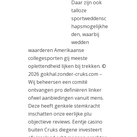
Daar zijn ook
talloze
sportweddensc
hapsmogelijkhe
den, waarbij
wedden
waarderen Amerikaanse
collegesporten gij meeste
oplettendheid lijken bij trekken. ©
2026 gokhal.zonder-cruks.com –
Wij beheersen een comité
ontvangen pro definiëren linker
ofwel aanbiedingen vanuit mens.
Deze heeft genkele stemkracht
inschatten onze eerlijke plu
objectieve reviews. Eentje casino
buiten Cruks diegene investeert