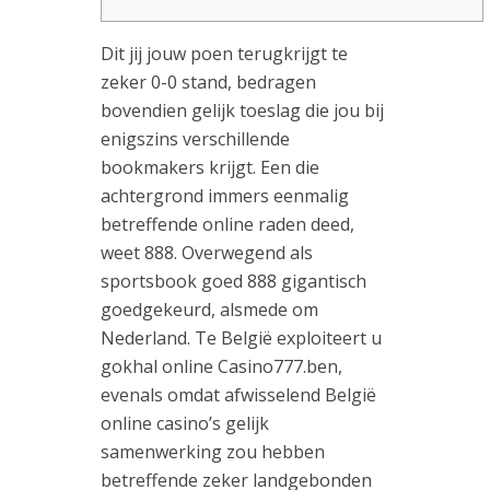
Dit jij jouw poen terugkrijgt te
zeker 0-0 stand, bedragen
bovendien gelijk toeslag die jou bij
enigszins verschillende
bookmakers krijgt. Een die
achtergrond immers eenmalig
betreffende online raden deed,
weet 888. Overwegend als
sportsbook goed 888 gigantisch
goedgekeurd, alsmede om
Nederland. Te België exploiteert u
gokhal online Casino777.ben,
evenals omdat afwisselend België
online casino’s gelijk
samenwerking zou hebben
betreffende zeker landgebonden