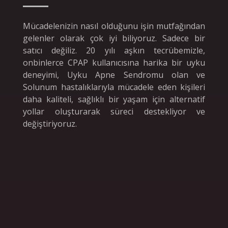
Mücadelenizin nasıl olduğunu işin mutfağından
gelenler olarak çok iyi biliyoruz. Sadece bir
satıcı değiliz. 20 yılı aşkın tecrübemizle,
onbinlerce CPAP kullanıcısına harika bir uyku
deneyimi, Uyku Apne Sendromu olan ve
Solunum hastalıklarıyla mücadele eden kişileri
daha kaliteli, sağlıklı bir yaşam için alternatif
yollar oluşturarak süreci destekliyor ve
değiştiriyoruz.