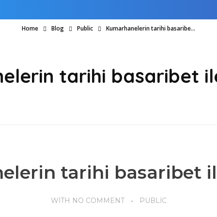
Home
Blog
Public
Kumarhanelerin tarihi basaribe...
lerin tarihi basaribet il
erin tarihi basaribet i
WITH
NO COMMENT
PUBLIC