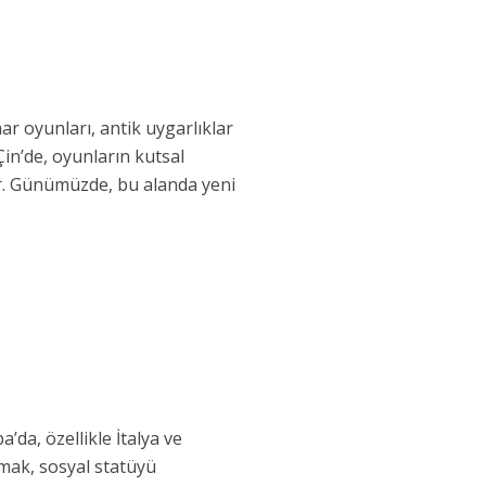
r oyunları, antik uygarlıklar
 Çin’de, oyunların kutsal
ir. Günümüzde, bu alanda yeni
da, özellikle İtalya ve
mak, sosyal statüyü