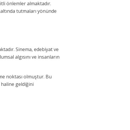
itli önlemler almaktadır.
ol altında tutmaları yönünde
ktadır. Sinema, edebiyat ve
umsal algısını ve insanların
şme noktası olmuştur. Bu
haline geldiğini