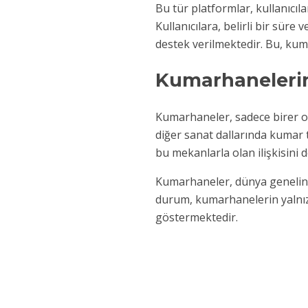
Bu tür platformlar, kullanıcıl
Kullanıcılara, belirli bir sür
destek verilmektedir. Bu, kum
Kumarhanelerin 
Kumarhaneler, sadece birer oy
diğer sanat dallarında kumar 
bu mekanlarla olan ilişkisini 
Kumarhaneler, dünya genelinde
durum, kumarhanelerin yalnızc
göstermektedir.