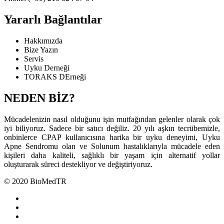
Yararlı Bağlantılar
Hakkımızda
Bize Yazın
Servis
Uyku Derneği
TORAKS DErneği
NEDEN BİZ?
Mücadelenizin nasıl olduğunu işin mutfağından gelenler olarak çok
iyi biliyoruz. Sadece bir satıcı değiliz. 20 yılı aşkın tecrübemizle,
onbinlerce CPAP kullanıcısına harika bir uyku deneyimi, Uyku
Apne Sendromu olan ve Solunum hastalıklarıyla mücadele eden
kişileri daha kaliteli, sağlıklı bir yaşam için alternatif yollar
oluşturarak süreci destekliyor ve değiştiriyoruz.
© 2020 BioMedTR