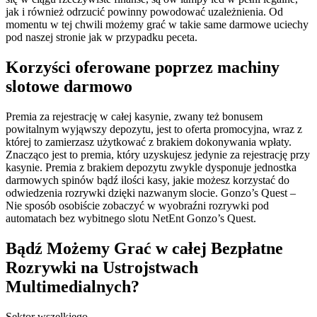
jak i również odrzucić powinny powodować uzależnienia. Od
momentu w tej chwili możemy grać w takie same darmowe uciechy
pod naszej stronie jak w przypadku peceta.
Korzyści oferowane poprzez machiny
slotowe darmowo
Premia za rejestrację w całej kasynie, zwany też bonusem
powitalnym wyjąwszy depozytu, jest to oferta promocyjna, wraz z
której to zamierzasz użytkować z brakiem dokonywania wpłaty.
Znacząco jest to premia, który uzyskujesz jedynie za rejestrację przy
kasynie. Premia z brakiem depozytu zwykle dysponuje jednostka
darmowych spinów bądź ilości kasy, jakie możesz korzystać do
odwiedzenia rozrywki dzięki nazwanym slocie. Gonzo’s Quest –
Nie sposób osobiście zobaczyć w wyobraźni rozrywki pod
automatach bez wybitnego slotu NetEnt Gonzo’s Quest.
Bądź Możemy Grać w całej Bezpłatne
Rozrywki na Ustrojstwach
Multimedialnych?
Sektor wszelkiego