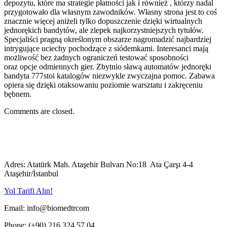
depozytu, które ma strategie płatności jak i również , którzy nadal
przygotowało dla własnym zawodników. Własny strona jest to coś
znacznie więcej aniżeli tylko dopuszczenie dzięki wirtualnych
jednorękich bandytów, ale zlepek najkorzystniejszych tytułów.
Specjaliści pragną określonym obszarze nagromadzić najbardziej
intrygujące uciechy pochodzące z siódemkami. Interesanci mają
możliwość bez żadnych ograniczeń testować sposobności
oraz opcje odmiennych gier. Zbytnio sławą automatów jednoręki
bandyta 777stoi katalogów niezwykle zwyczajna pomoc. Zabawa
opiera się dzięki otaksowaniu poziomie warsztatu i zakręceniu
bębnem.
Comments are closed.
Adres: Atatürk Mah. Ataşehir Bulvarı No:18 Ata Çarşı 4-4
Ataşehir/İstanbul
Yol Tarifi Alın!
Email: info@biomedtrcom
Phone: (+90) 216 324 57 04