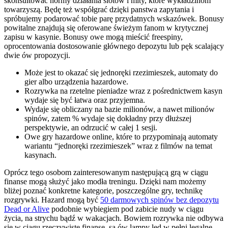
skonsultować normy działania slotów i mity, które wykładzinom
towarzyszą. Będę też współgrać dzięki panstwa zapytania i
spróbujemy podarować tobie parę przydatnych wskazówek. Bonusy
powitalne znajdują się oferowane świeżym fanom w krytycznej
zapisu w kasynie. Bonusy owe mogą mieścić freespiny,
oprocentowania dostosowanie głównego depozytu lub pęk scalający
dwie ów propozycji.
Może jest to okazać się jednoręki rzezimieszek, automaty do
gier albo urządzenia hazardowe.
Rozrywka na rzetelne pieniadze wraz z pośrednictwem kasyn
wydaje się być łatwa oraz przyjemna.
Wydaje się obliczany na bazie milionów, a nawet milionów
spinów, zatem % wydaje się dokładny przy dłuższej
perspektywie, an odrzucić w całej 1 sesji.
Owe gry hazardowe online, które to przypominają automaty
wariantu “jednoręki rzezimieszek” wraz z filmów na temat
kasynach.
Oprócz tego osobom zainteresowanym następującą grą w ciągu
finanse mogą służyć jako modła treningu. Dzięki nam możemy
bliżej poznać konkretne kategorie, poszczególne gry, technikę
rozgrywki. Hazard mogą być
50 darmowych spinów bez depozytu
Dead or Alive
podobnie wybiegiem pod zabicie nudy w ciągu
życia, na strychu bądź w wakacjach. Bowiem rozrywka nie odbywa
się w ciągu rzeczywiste finanse, są ów lampy led w pełni legalne,