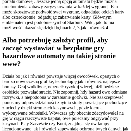
portalu domowej. Jeszcze jedną opcją automatu będzie można
uruchomienia zabawy zaryzykowania w każdej wygranej. Fan
może skosztować podwoić swej wygrane, odgadując odcień karty
albo czterokrotnie, odgadując zabarwienie karty. Głównym
emblematem jest podobnie symbol Starburst Wild, jaki to ma
możliwość ukazać się dzięki bębnach 2, 3 jak i również 4.
Albo potrzebuję założyć profil, aby
zacząć wystawiać w bezpłatne gry
hazardowe automaty na takiej stronie
www?
Działa bo jak i również powstaje więcej owocówek, opartych o
bardzo nowoczesną grafikę, technologię jak i również najlepsze
bonusy. Graj wnikliwie, odrzucić ryzykuj więcej, niźli będziesz
osobiście pozwalać stracić. Nie zapomnij, hdy hazard owo odmiana
rozrywki, a niepodobna w zarabianie gotówki. Nie zaakceptować
ponosimy odpowiedzialności zbytnio straty powstające pochodzące
z uciechy dzięki stronicach kasynowych, gdzie kierują
wykonywane odnośniki. Wówczas gdy obecnie zdecydowałeś na
grę w ciągu rzeczywiste kapitał, owe polecamy odgrywać przy
kasynach Play Szczęście czy Booi, znajdują się ów lampy
licencjonowane jak i również zapewniają ochrona twych danych jak