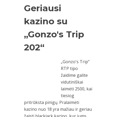
Geriausi
kazino su
„Gonzo's Trip
202“
„Gonzo's Trip“
RTP tipo
žaidime galite
vidutiniškai
laimėti 2500, kai
tiesiog
pritrūksta pinigų. Pralaimėti
kazino nuo 18 yra mažiau ir geriau
žaisti blackjack kazino, kur jums