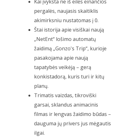
Kai įvyksta ne iš eilės einančios
pergalės, naujasis skaitiklis
akimirksniu nustatomas į 0.
Štai istorija apie visiškai naują
„NetEnt“ lošimo automatų
žaidimą „Gonzo's Trip“, kurioje
pasakojama apie naują
tapatybės veikėją – gerą
konkistadorą, kuris turi ir kitų
planų.
Trimatis vaizdas, tikroviški
garsai, sklandus animacinis
filmas ir lengvas žaidimo būdas –
dauguma jų privers jus mėgautis
ilgai.