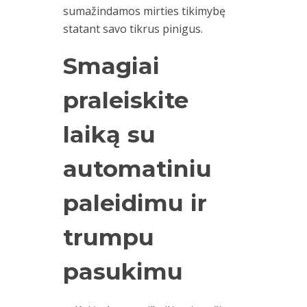
sumažindamos mirties tikimybę
statant savo tikrus pinigus.
Smagiai
praleiskite
laiką su
automatiniu
paleidimu ir
trumpu
pasukimu