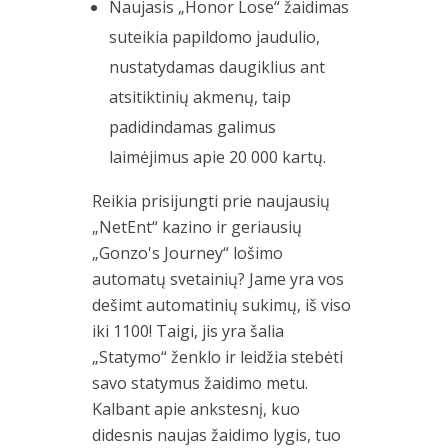
Naujasis „Honor Lose“ žaidimas
suteikia papildomo jaudulio,
nustatydamas daugiklius ant
atsitiktinių akmenų, taip
padidindamas galimus
laimėjimus apie 20 000 kartų.
Reikia prisijungti prie naujausių
„NetEnt“ kazino ir geriausių
„Gonzo's Journey“ lošimo
automatų svetainių? Jame yra vos
dešimt automatinių sukimų, iš viso
iki 1100! Taigi, jis yra šalia
„Statymo“ ženklo ir leidžia stebėti
savo statymus žaidimo metu.
Kalbant apie ankstesnį, kuo
didesnis naujas žaidimo lygis, tuo