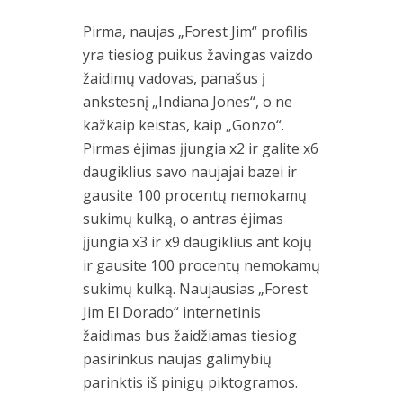
Pirma, naujas „Forest Jim“ profilis
yra tiesiog puikus žavingas vaizdo
žaidimų vadovas, panašus į
ankstesnį „Indiana Jones“, o ne
kažkaip keistas, kaip „Gonzo“.
Pirmas ėjimas įjungia x2 ir galite x6
daugiklius savo naujajai bazei ir
gausite 100 procentų nemokamų
sukimų kulką, o antras ėjimas
įjungia x3 ir x9 daugiklius ant kojų
ir gausite 100 procentų nemokamų
sukimų kulką. Naujausias „Forest
Jim El Dorado“ internetinis
žaidimas bus žaidžiamas tiesiog
pasirinkus naujas galimybių
parinktis iš pinigų piktogramos.