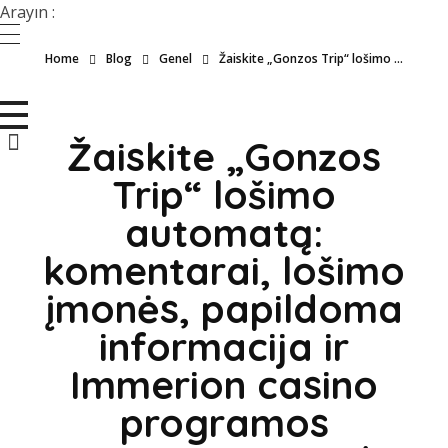
Arayın :
02163245704
Home
Blog
Genel
Žaiskite „Gonzos Trip“ lošimo ...
BioMedTR
Uyku ve Solunum Cihazları
Žaiskite „Gonzos
Trip“ lošimo
automatą:
komentarai, lošimo
įmonės, papildoma
informacija ir
Immerion casino
programos