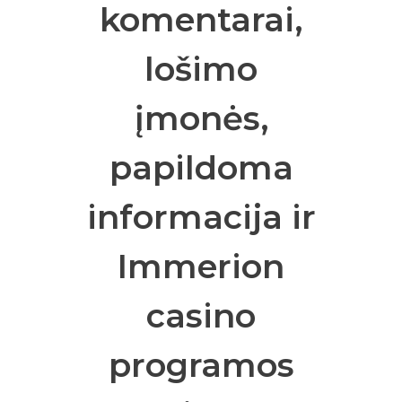
komentarai,
lošimo
įmonės,
papildoma
informacija ir
Immerion
casino
programos