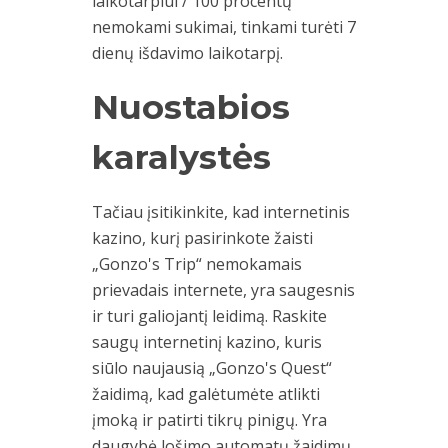
laikotarpiui / 100 procentų
nemokami sukimai, tinkami turėti 7
dienų išdavimo laikotarpį.
Nuostabios
karalystės
Tačiau įsitikinkite, kad internetinis
kazino, kurį pasirinkote žaisti
„Gonzo's Trip“ nemokamais
prievadais internete, yra saugesnis
ir turi galiojantį leidimą. Raskite
saugų internetinį kazino, kuris
siūlo naujausią „Gonzo's Quest“
žaidimą, kad galėtumėte atlikti
įmoką ir patirti tikrų pinigų. Yra
daugybė lošimo automatų žaidimų,