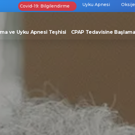
Uyku Apnesi
Oksij
Covid-19: Bilgilendirme
ma ve Uyku Apnesi Teşhisi
CPAP Tedavisine Başlam