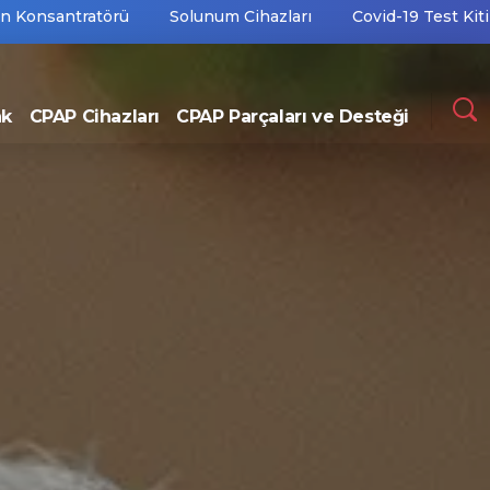
en Konsantratörü
Solunum Cihazları
Covid-19 Test Kiti
ak
CPAP Cihazları
CPAP Parçaları ve Desteği