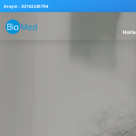
Arayın :
02163245704
Horla
BioMedTR
Uyku ve Solunum Cihazları